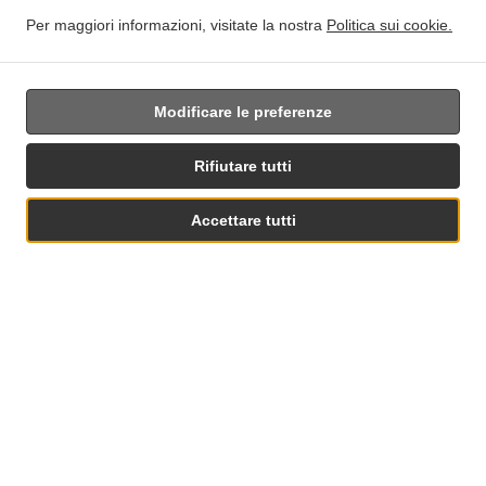
Modifiche alla politica sui cookie
Per maggiori informazioni, visitate la nostra
Politica sui cookie.
Contattaci
Am Martinszehnten 6, 60437 Frankfurt am Main, Germany
+49 69 95092860
Modificare le preferenze
Links
Menu
Rifiutare tutti
Ordina in anticipo
Contattaci
Accettare tutti
Vedi menu e ordina
.
.
Insalate Ritiro Frankfurt am Main
Caffè Ritiro Frankfurt am Main
Cibo Italiana da
.
asporto Frankfurt am Main
Pasta Ritiro Frankfurt am Main