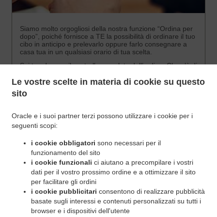
Siamo molto orgogliosi della nostra funzione “Ordina per
dopo”, poiché fornisce a TE la possibilità di ordinare il tuo
cibo in anticipo e prelevarlo oppure farlo consegnare a
casa tua in un qualsiasi orario di tua scelta.
Sei tu ad avere il controllo completo dell’ordine. Che c’è di
meglio?
Le vostre scelte in materia di cookie su questo
sito
Ordina Per Dopo
Oracle e i suoi partner terzi possono utilizzare i cookie per i
seguenti scopi:
i cookie obbligatori
sono necessari per il
funzionamento del sito
i cookie funzionali
ci aiutano a precompilare i vostri
dati per il vostro prossimo ordine e a ottimizzare il sito
per facilitare gli ordini
i cookie pubblicitari
consentono di realizzare pubblicità
basate sugli interessi e contenuti personalizzati su tutti i
.
.
Informativa sulla Privacy
Termini di Utilizzo del Servizio
browser e i dispositivi dell'utente